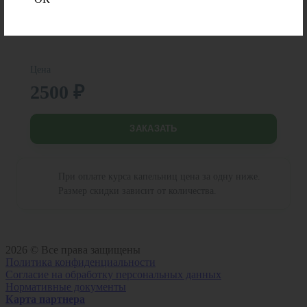
компонентов.
Цена
2500 ₽
ЗАКАЗАТЬ
При оплате курса капельниц цена за одну ниже.
Размер скидки зависит от количества.
2026 © Все права защищены
Политика конфиденциальности
Согласие на обработку персональных данных
Нормативные документы
Карта партнера