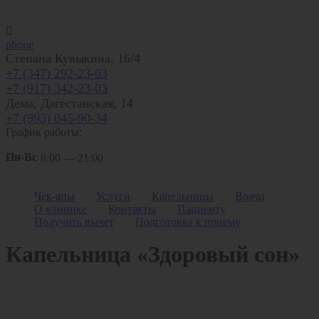

phone
Степана Кувыкина, 16/4
+7 (347) 292-23-03
+7 (917) 342-23-03
Дема, Дагестанская, 14
+7 (993) 045-90-34
График работы:
Пн-Вс
8:00 — 21:00
Клиника
"Саламат"
Чек-апы
Услуги
Капельницы
Врачи
О клинике
Контакты
Пациенту
/
Капельницы
Получить вычет
Подготовка к приему
Капельница «Здоровый сон»