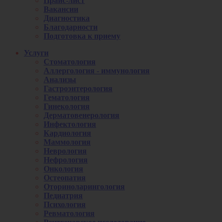
Прайс-лист
Вакансии
Диагностика
Благодарности
Подготовка к приему
Услуги
Стоматология
Аллергология - иммунология
Анализы
Гастроэнтерология
Гематология
Гинекология
Дерматовенерология
Инфектология
Кардиология
Маммология
Неврология
Нефрология
Онкология
Остеопатия
Оториноларингология
Педиатрия
Психология
Ревматология