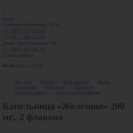

phone
Степана Кувыкина, 16/4
+7 (347) 292-23-03
+7 (917) 342-23-03
Дема, Дагестанская, 14
+7 (993) 045-90-34
График работы:
Пн-Вс
8:00 — 21:00
Клиника
"Саламат"
Чек-апы
Услуги
Капельницы
Врачи
О клинике
Контакты
Пациенту
/
Капельницы
Получить вычет
Подготовка к приему
Капельница «Железная» 200
мг., 2 флакона