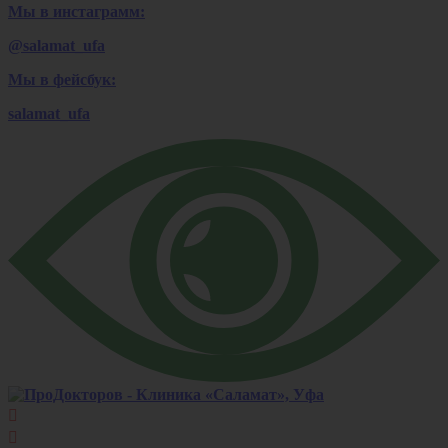
Мы в инстаграмм:
@salamat_ufa
Мы в фейсбук:
salamat_ufa

