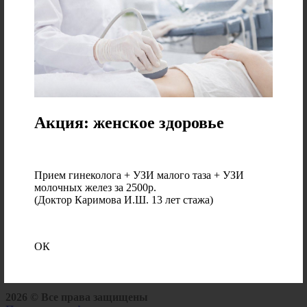
обследование, оценить уровень железа,
ферритина, а также общий анализ крови.
Цена
Акция: женское здоровье
4500 ₽
Прием гинеколога + УЗИ малого таза + УЗИ
ЗАКАЗАТЬ
молочных желез за 2500р.
(Доктор Каримова И.Ш. 13 лет стажа)
При оплате курса капельниц цена за одну ниже.
Размер скидки зависит от количества.
ОК
2026 © Все права защищены