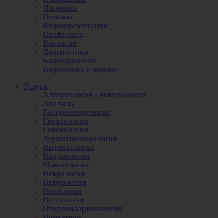
Лицензии
Отзывы
Видеопрезентации
Прайс-лист
Вакансии
Диагностика
Благодарности
Подготовка к приему
Услуги
Аллергология - иммунология
Анализы
Гастроэнтерология
Гематология
Гинекология
Дерматовенерология
Инфектология
Кардиология
Маммология
Неврология
Нефрология
Онкология
Остеопатия
Оториноларингология
Педиатрия