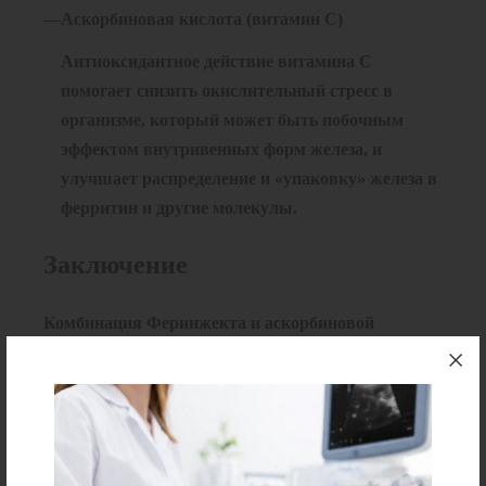
Аскорбиновая кислота (витамин C)
Антиоксидантное действие витамина C
помогает снизить окислительный стресс в
организме, который может быть побочным
эффектом внутривенных форм железа, и
улучшает распределение и «упаковку» железа в
ферритин и другие молекулы.
Заключение
Комбинация Феринжекта и аскорбиновой
кислоты — эффективное решение для быстрого и
комплексного восполнения дефицита железа, что
способствует скорейшему восстановлению уровня
гемоглобина и улучшению состояния пациента.
Перед назначением важно провести полное