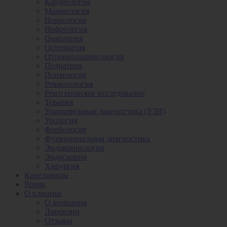
Кардиология
Маммология
Неврология
Нефрология
Онкология
Остеопатия
Оториноларингология
Педиатрия
Психология
Ревматология
Рентгеновское исследование
Терапия
Ультразвуковая диагностика (УЗИ)
Урология
Флебология
Функциональная диагностика
Эндокринология
Эндоскопия
Хирургия
Капельницы
Врачи
О клинике
О компании
Лицензии
Отзывы