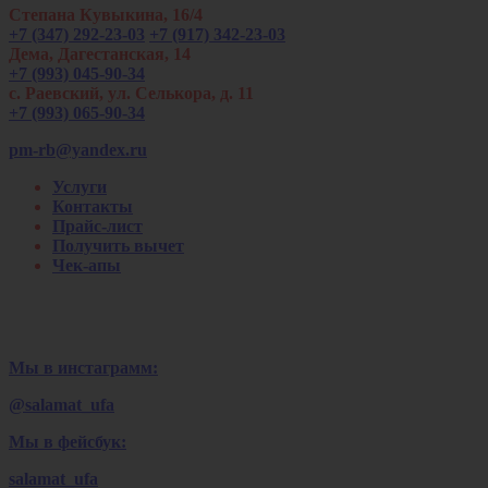
Степана Кувыкина, 16/4
+7 (347) 292-23-03
+7 (917) 342-23-03
Дема, Дагестанская, 14
+7 (993) 045-90-34
с. Раевский, ул. Селькора, д. 11
+7 (993) 065-90-34
pm-rb@yandex.ru
Услуги
Контакты
Прайс-лист
Получить вычет
Чек-апы
Мы в инстаграмм:
@salamat_ufa
Мы в фейсбук:
salamat_ufa