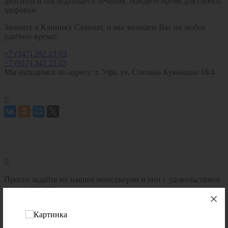
диагноза и последующего лечения. Найдите время для своего
здоровья!
Звоните в Клинику Саламат, и мы запишем Вас на любое
удобное время!
+7 (347) 292 23 03
+7 (917) 342 23 03
Мы находимся по адресу: г. Уфа, ул. Степана Кувыкина 16/4


Просто задайте их нашим менеджерам и они с удовольствием
на них ответят
Задать вопрос
