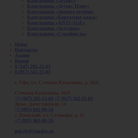
Капельница «Детокс»
Капельница «Детокс Плюс»
Капельница «Защита печени»
Капельница «Бархатная кожа»
Капельница «ANTI-AGE»
Капельница «Золушка»
Капельница «Стройность»
Цены
Контакты
Акции
Врачи
8 (347) 292-23-03
8 (917) 342-23-03
г. Уфа, ул. Степана Кувыкина, д. 16/4
Степана Кувыкина, 16/4
+7 (347) 292-23-03
+7 (917) 342-23-03
Дема, Дагестанская, 14
+7 (993) 045-90-34
с. Раевский, ул. Селькора, д. 11
+7 (993) 065-90-34
pm-rb@yandex.ru