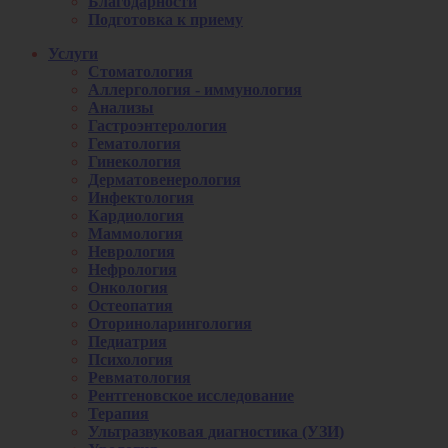
Благодарности
Подготовка к приему
Услуги
Стоматология
Аллергология - иммунология
Анализы
Гастроэнтерология
Гематология
Гинекология
Дерматовенерология
Инфектология
Кардиология
Маммология
Неврология
Нефрология
Онкология
Остеопатия
Оториноларингология
Педиатрия
Психология
Ревматология
Рентгеновское исследование
Терапия
Ультразвуковая диагностика (УЗИ)